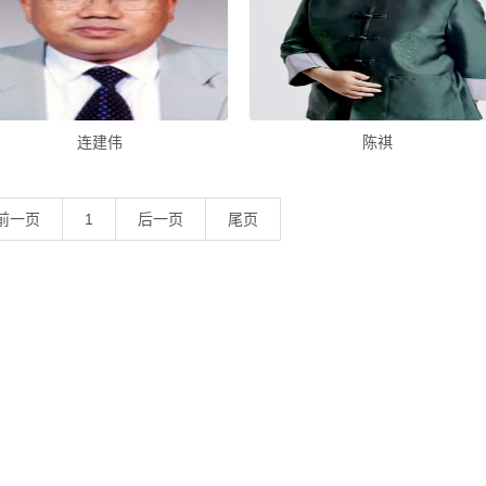
连建伟
陈祺
前一页
1
后一页
尾页