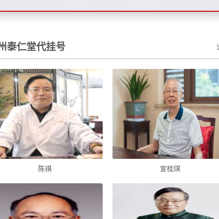
州泰仁堂代挂号
陈祺
宣桂琪