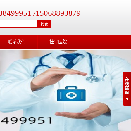
88499951 /15068890879
搜索
联系我们
挂号医院