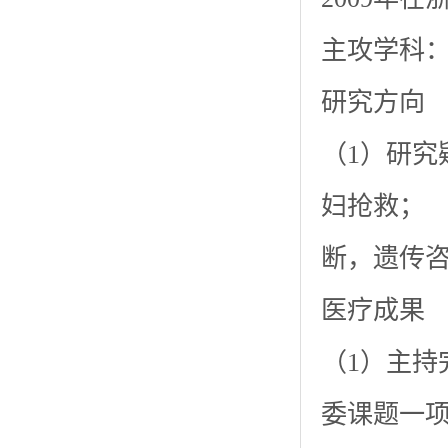
主攻学科
研究方向
（1）研
妇抢救； 
断，遗传
医疗成果
（1）主
委课题一项